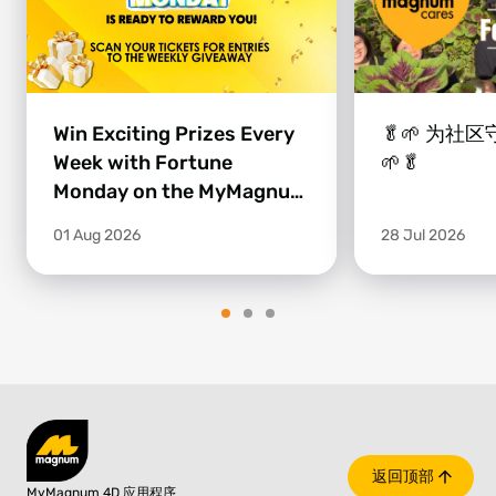
Win Exciting Prizes Every
🥬🌱 为社
Week with Fortune
🌱🥬
Monday on the MyMagnum
4D App!
01 Aug 2026
28 Jul 2026
返回顶部
MyMagnum 4D 应用程序