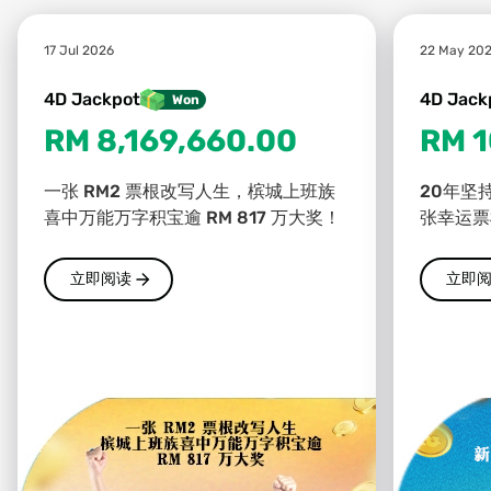
游戏玩法
17 Jul 2026
22 May 20
4D Jackpot
4D Jack
Won
RM 8,169,660.00
RM 1
一张 RM2 票根改写人生，槟城上班族
20年坚
喜中万能万字积宝逾 RM 817 万大奖！
张幸运票根
立即阅读
立即