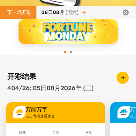
下一场开彩
08日08月
(周六)
开彩结果
404/26: 05日08月2026年 (三)
万能万字
万
点击号码查看含义
点
首奖
二奖
三奖