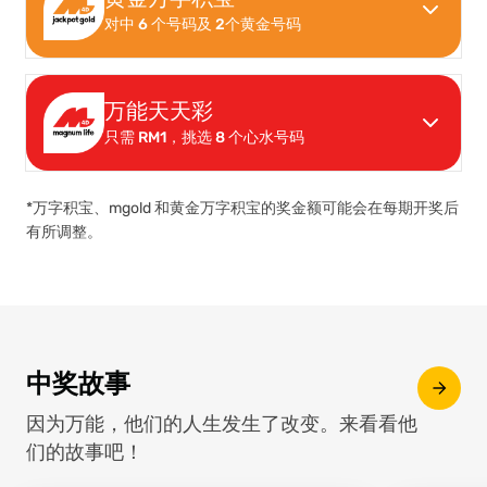
对中 6 个号码及 2个黄金号码
Pick your 6 digits and start playing.
6
7
2
3
游戏玩法
Win
RM 13,017,000.00*
with one
0
4
3
3
golden ticket
您的幸运号码
万能天天彩
只需 RM1，挑选 8 个心水号码
Make your move with your 6-digit number and
复制号码
4
5
7
2
1
1
a 2-digit Golden Number.
仅需 RM1即可
每天赢取RM1,000,
*万字积宝、mgold 和黄金万字积宝的奖金额可能会在每期开奖后
复制号码
游戏玩法
持续20年
有所调整。
您的幸运号码
游戏玩法
您的幸运号码
6
7
2
3
0
4
12
2
4
6
11
12
18
24
25
复制号码
中奖故事
1
10
因为万能，他们的人生发生了改变。来看看他
游戏玩法
们的故事吧！
复制号码