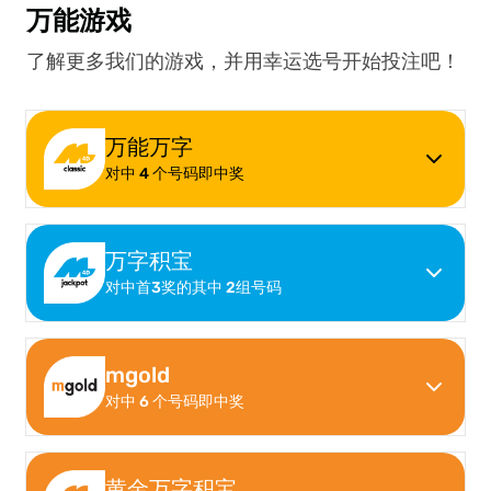
万能游戏
了解更多我们的游戏，并用幸运选号开始投注吧！
万能万字
对中 4 个号码即中奖
Easy wins up to
RM3,500 for
every RM 1
万字积宝
对中首3奖的其中 2组号码
All it takes is your lucky 4-digit numbers.
Make your dreams come true
with
RM 6,390,000.00*
您的幸运号码
mgold
对中 6 个号码即中奖
Pick two 4-digit numbers and take your shot.
6
7
2
3
Every smart move gets you
RM 750,850.00*
复制号码
您的幸运号码
黄金万字积宝